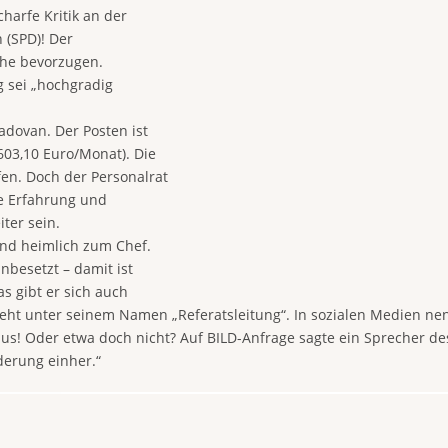
harfe Kritik an der
 (SPD)! Der
ähe bevorzugen.
g sei „hochgradig
adovan. Der Posten ist
603,10 Euro/Monat). Die
fen. Doch der Personalrat
le Erfahrung und
iter sein.
und heimlich zum Chef.
unbesetzt – damit ist
s gibt er sich auch
steht unter seinem Namen „Referatsleitung“. In sozialen Medien nen
aus! Oder etwa doch nicht? Auf BILD-Anfrage sagte ein Sprecher des
derung einher.“