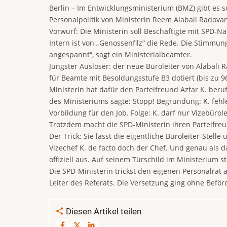
Berlin – Im Entwicklungsministerium (BMZ) gibt es sc
Personalpolitik von Ministerin Reem Alabali Radovan
Vorwurf: Die Ministerin soll Beschäftigte mit SPD-N
Intern ist von „Genossenfilz“ die Rede. Die Stimmun
angespannt“, sagt ein Ministerialbeamter.
Jüngster Auslöser: der neue Büroleiter von Alabali R
für Beamte mit Besoldungsstufe B3 dotiert (bis zu 9
Ministerin hat dafür den Parteifreund Azfar K. beru
des Ministeriums sagte: Stopp! Begründung: K. feh
Vorbildung für den Job. Folge: K. darf nur Vizebürole
Trotzdem macht die SPD-Ministerin ihren Parteifre
Der Trick: Sie lässt die eigentliche Büroleiter-Stelle 
Vizechef K. de facto doch der Chef. Und genau als da
offiziell aus. Auf seinem Türschild im Ministerium 
Die SPD-Ministerin trickst den eigenen Personalrat 
Leiter des Referats. Die Versetzung ging ohne Beför
Diesen Artikel teilen