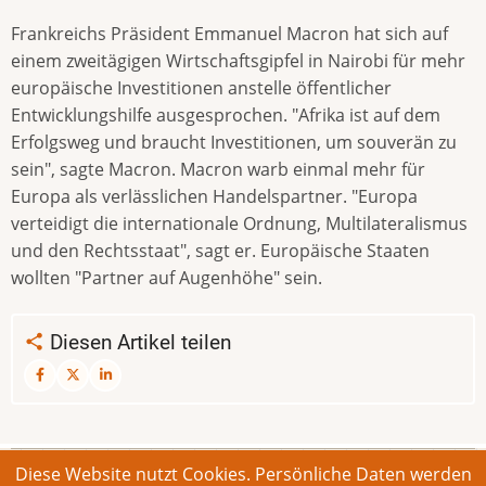
Frankreichs Präsident Emmanuel Macron hat sich auf
einem zweitägigen Wirtschaftsgipfel in Nairobi für mehr
europäische Investitionen anstelle öffentlicher
Entwicklungshilfe ausgesprochen. "Afrika ist auf dem
Erfolgsweg und braucht Investitionen, um souverän zu
sein", sagte Macron. Macron warb einmal mehr für
Europa als verlässlichen Handelspartner. "Europa
verteidigt die internationale Ordnung, Multilateralismus
und den Rechtsstaat", sagt er. Europäische Staaten
wollten "Partner auf Augenhöhe" sein.
Diesen Artikel teilen
Diese Website nutzt Cookies. Persönliche Daten werden
© 2026 Bonner Aufruf. Alle Rechte vorbehalten.