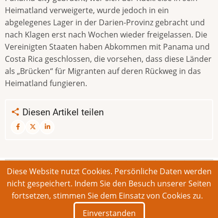
Heimatland verweigerte, wurde jedoch in ein
abgelegenes Lager in der Darien-Provinz gebracht und
nach Klagen erst nach Wochen wieder freigelassen. Die
Vereinigten Staaten haben Abkommen mit Panama und
Costa Rica geschlossen, die vorsehen, dass diese Länder
als „Brücken“ für Migranten auf deren Rückweg in das
Heimatland fungieren.
Diesen Artikel teilen
Diese Website nutzt Cookies. Persönliche Daten werden
© 2026 Bonner Aufruf. Alle Rechte vorbehalten.
nicht gespeichert. Indem Sie den Besuch unserer Seiten
fortsetzen, stimmen Sie dem Einsatz von Cookies zu.
Footer
Impressum
Kontakt
Intern
Einverstanden
menu
Deutsch
English
Français