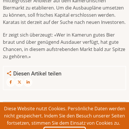
mittelgrosser Anbieter auf dem kamerunischen
Biermarkt zu etablieren. Um die Ausbaupläne umsetzen
zu können, soll frisches Kapital erschlossen werden.
Karatas ist derzeit auf der Suche nach neuen Investoren.
Er zeigt sich überzeugt: «Wer in Kamerun gutes Bier
braut und über genügend Ausdauer verfügt, hat gute
Chancen, in diesem aufstrebenden Markt bald zur Spitze
zu gehören.»
Diesen Artikel teilen
Diese Website nutzt Cookies. Persönliche Daten werden
© 2026 Bonner Aufruf. Alle Rechte vorbehalten.
nicht gespeichert. Indem Sie den Besuch unserer Seiten
fortsetzen, stimmen Sie dem Einsatz von Cookies zu.
Footer
Impressum
Kontakt
Intern