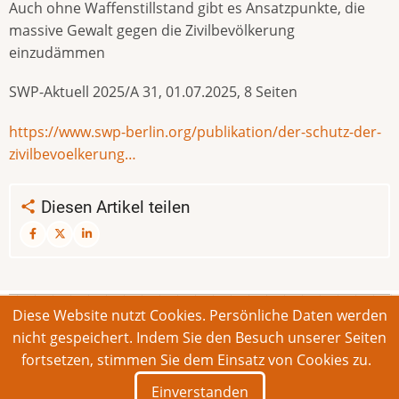
Auch ohne Waffenstillstand gibt es Ansatzpunkte, die
massive Gewalt gegen die Zivilbevölkerung
einzudämmen
SWP-Aktuell 2025/A 31, 01.07.2025, 8 Seiten
https://www.swp-berlin.org/publikation/der-schutz-der-
zivilbevoelkerung…
Diesen Artikel teilen
Diese Website nutzt Cookies. Persönliche Daten werden
© 2026 Bonner Aufruf. Alle Rechte vorbehalten.
nicht gespeichert. Indem Sie den Besuch unserer Seiten
fortsetzen, stimmen Sie dem Einsatz von Cookies zu.
Footer
Impressum
Kontakt
Intern
Einverstanden
menu
Deutsch
English
Français