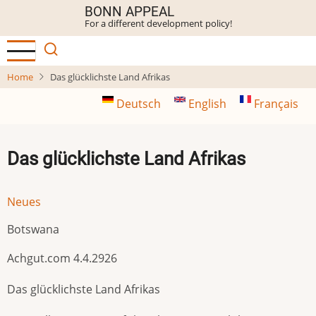
Skip
BONN APPEAL
For a different development policy!
to
main
content
Home
Das glücklichste Land Afrikas
Deutsch
English
Français
Das glücklichste Land Afrikas
Neues
Botswana
Achgut.com 4.4.2926
Das glücklichste Land Afrikas