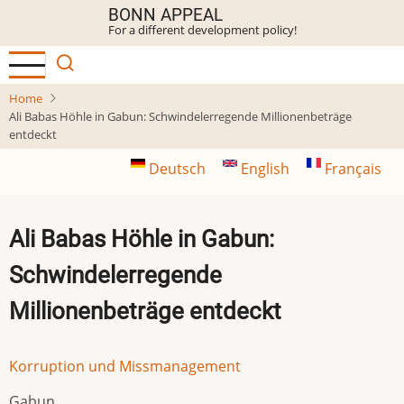
Skip
BONN APPEAL
For a different development policy!
to
main
content
Home
Ali Babas Höhle in Gabun: Schwindelerregende Millionenbeträge
entdeckt
Deutsch
English
Français
Ali Babas Höhle in Gabun:
Schwindelerregende
Millionenbeträge entdeckt
Korruption und Missmanagement
Gabun