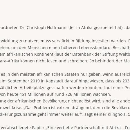
dneten Dr. Christoph Hoffmann, der in Afrika gearbeitet hat) , das
icklung zu nutzen, muss verstärkt in Bildung investiert werden.
ergehen, um den Menschen einen höheren Lebensstandard, Beschäft
em afrikanischen Kontinent (laut der Datenbank der Stiftung Welt
ra-Afrika können nicht lesen und schreiben. So behindert der Ma
rd es in den meisten afrikanischen Staaten nur geben, wenn ausrei
 im September 2019 in Kapstadt darauf hingewiesen, dass bis 2035
tzlichen Arbeitsplätze geschaffen werden könnten. Laut einer Pr
0 von heute 451 Millionen auf rund 726 Millionen wachsen.
g der afrikanischen Bevölkerung nicht gelöst wird, sind alle and
mweltkrise. „Das Problem ist extrem drängend, denn die Bevölkerun
erungszunahme geht immer weiter auf“, sagt Reiner Klingholz, Ch
erabschiedete Papier „Eine vertiefte Partnerschaft mit Afrika – 