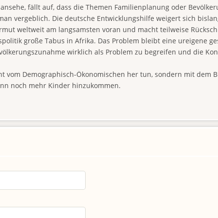
 ansehe, fällt auf, dass die Themen Familienplanung oder Bevölkeru
vergeblich. Die deutsche Entwicklungshilfe weigert sich bislang
Armut weltweit am langsamsten voran und macht teilweise Rückschr
litik große Tabus in Afrika. Das Problem bleibt eine ureigene ges
Bevölkerungszunahme wirklich als Problem zu begreifen und die Ko
ht vom Demographisch-Ökonomischen her tun, sondern mit dem Bl
 wenn noch mehr Kinder hinzukommen.