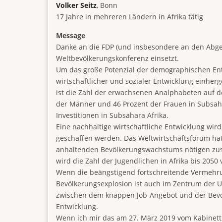
Volker Seitz
, Bonn
17 Jahre in mehreren Ländern in Afrika tätig
Message
Danke an die FDP (und insbesondere an den Abgeor
Weltbevölkerungskonferenz einsetzt.
Um das große Potenzial der demographischen Entw
wirtschaftlicher und sozialer Entwicklung einh
ist die Zahl der erwachsenen Analphabeten auf d
der Männer und 46 Prozent der Frauen in Subsaha
Investitionen in Subsahara Afrika.
Eine nachhaltige wirtschaftliche Entwicklung wi
geschaffen werden. Das Weltwirtschaftsforum hat
anhaltenden Bevölkerungswachstums nötigen zusä
wird die Zahl der Jugendlichen in Afrika bis 205
Wenn die beängstigend fortschreitende Vermehrun
Bevölkerungsexplosion ist auch im Zentrum der U
zwischen dem knappen Job-Angebot und der Bevölk
Entwicklung.
Wenn ich mir das am 27. März 2019 vom Kabinett v