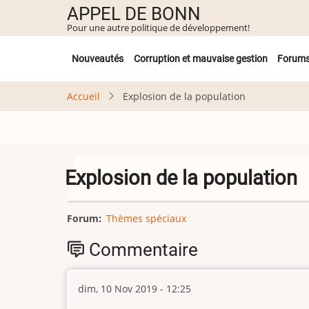
Aller
APPEL DE BONN
au
Pour une autre politique de développement!
contenu
Untermenü
principal
Nouveautés
Corruption et mauvaise gestion
Forum
Accueil
Explosion de la population
Explosion de la population
Forum
Thèmes spéciaux
Commentaire
dim, 10 Nov 2019 - 12:25