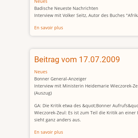
Neues
Badische Neueste Nachrichten
Interview mit Volker Seitz, Autor des Buches "Afrik
En savoir plus
sur
Beitrag
vom
18.07.2009
Beitrag vom 17.07.2009
Neues
Bonner General-Anzeiger
Interview mit Ministerin Heidemarie Wieczorek-Ze
(Auszug)
GA: Die Kritik etwa des &quot;Bonner Aufrufs&quot
Wieczorek-Zeul: Es ist zum Teil die Kritik an e
sieht ganz anders aus.
En savoir plus
sur