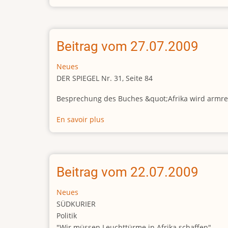
Beitrag
vom
07.08.2009
Beitrag vom 27.07.2009
Neues
DER SPIEGEL Nr. 31, Seite 84
Besprechung des Buches &quot;Afrika wird armreg
En savoir plus
sur
Beitrag
vom
27.07.2009
Beitrag vom 22.07.2009
Neues
SÜDKURIER
Politik
"Wir müssen Leuchttürme in Afrika schaffen"