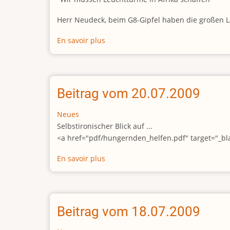
Herr Neudeck, beim G8-Gipfel haben die großen Län
En savoir plus
sur
Beitrag
vom
22.07.2009
Beitrag vom 20.07.2009
Neues
Selbstironischer Blick auf ...
<a href="pdf/hungernden_helfen.pdf" target="_b
En savoir plus
sur
Beitrag
vom
20.07.2009
Beitrag vom 18.07.2009