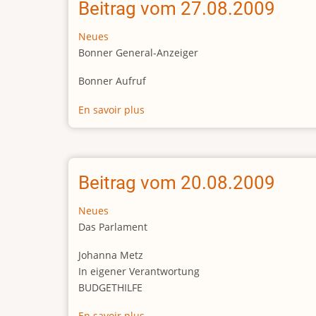
Beitrag vom 27.08.2009
Neues
Bonner General-Anzeiger
Bonner Aufruf
En savoir plus
sur
Beitrag
vom
27.08.2009
Beitrag vom 20.08.2009
Neues
Das Parlament
Johanna Metz
In eigener Verantwortung
BUDGETHILFE
En savoir plus
sur