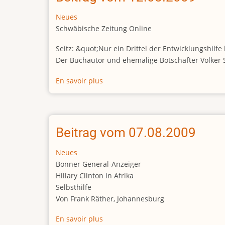
Neues
Schwäbische Zeitung Online
Seitz: &quot;Nur ein Drittel der Entwicklungshil
Der Buchautor und ehemalige Botschafter Volker S
En savoir plus
sur
Beitrag
vom
12.08.2009
Beitrag vom 07.08.2009
Neues
Bonner General-Anzeiger
Hillary Clinton in Afrika
Selbsthilfe
Von Frank Räther, Johannesburg
En savoir plus
sur