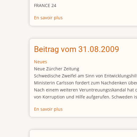
FRANCE 24
En savoir plus
sur
Beitrag
vom
01.09.2009
Beitrag vom 31.08.2009
Neues
Neue Zürcher Zeitung
Schwedische Zweifel am Sinn von Entwicklungshil
Ministerin Carlsson fordert zum Nachdenken über 
Nach einem weiteren Veruntreuungsskandal hat d
von Korruption und Hilfe aufgerufen. Schweden is
En savoir plus
sur
Beitrag
vom
31.08.2009