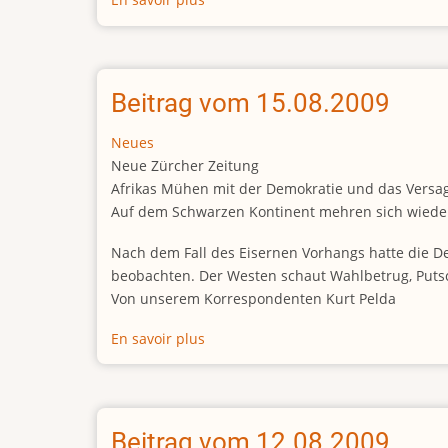
Beitrag
vom
20.08.2009
Beitrag vom 15.08.2009
Neues
Neue Zürcher Zeitung
Afrikas Mühen mit der Demokratie und das Versa
Auf dem Schwarzen Kontinent mehren sich wiede
Nach dem Fall des Eisernen Vorhangs hatte die D
beobachten. Der Westen schaut Wahlbetrug, Puts
Von unserem Korrespondenten Kurt Pelda
En savoir plus
sur
Beitrag
vom
15.08.2009
Beitrag vom 12.08.2009