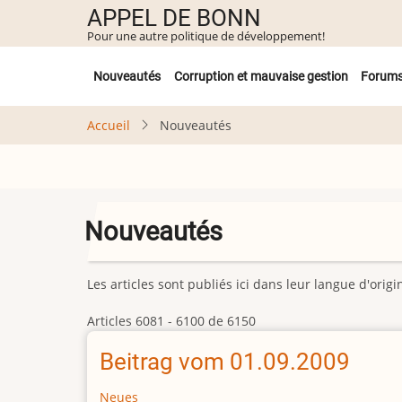
Aller
APPEL DE BONN
au
Pour une autre politique de développement!
contenu
Untermenü
principal
Nouveautés
Corruption et mauvaise gestion
Forum
Accueil
Nouveautés
Nouveautés
Les articles sont publiés ici dans leur langue d'ori
Articles 6081 - 6100 de 6150
Beitrag vom 01.09.2009
Neues