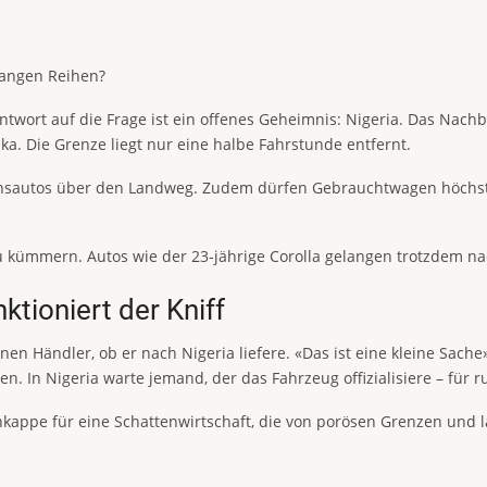
langen Reihen?
wort auf die Frage ist ein offenes Geheimnis: Nigeria. Das Nachb
. Die Grenze liegt nur eine halbe Fahrstunde entfernt.
sionsautos über den Landweg. Zudem dürfen Gebrauchtwagen höchst
u kümmern. Autos wie der 23-jährige Corolla gelangen trotzdem na
nktioniert der Kniff
inen Händler, ob er nach Nigeria liefere. «Das ist eine kleine Sach
en. In Nigeria warte jemand, der das Fahrzeug offizialisiere – für 
rnkappe für eine Schattenwirtschaft, die von porösen Grenzen und l