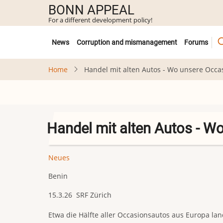
Skip
BONN APPEAL
to
For a different development policy!
main
Untermenü
content
News
Corruption and mismanagement
Forums
Home
Handel mit alten Autos - Wo unsere Occas
Handel mit alten Autos - W
Neues
Benin
15.3.26 SRF Zürich
Etwa die Hälfte aller Occasionsautos aus Europa land