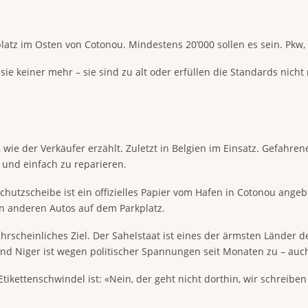
platz im Osten von Cotonou. Mindestens 20’000 sollen es sein. Pkw
e keiner mehr – sie sind zu alt oder erfüllen die Standards nicht m
, wie der Verkäufer erzählt. Zuletzt in Belgien im Einsatz. Gefahr
t und einfach zu reparieren.
hutzscheibe ist ein offizielles Papier vom Hafen in Cotonou angeb
gen anderen Autos auf dem Parkplatz.
rscheinliches Ziel. Der Sahelstaat ist eines der ärmsten Länder d
nd Niger ist wegen politischer Spannungen seit Monaten zu – auc
tikettenschwindel ist: «Nein, der geht nicht dorthin, wir schreiben