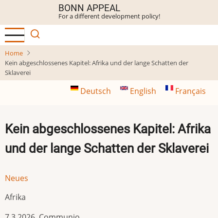
Skip
BONN APPEAL
For a different development policy!
to
main
content
Home
Kein abgeschlossenes Kapitel: Afrika und der lange Schatten der
Sklaverei
Deutsch
English
Français
Kein abgeschlossenes Kapitel: Afrika
und der lange Schatten der Sklaverei
Neues
Afrika
7.3.2026 Communio