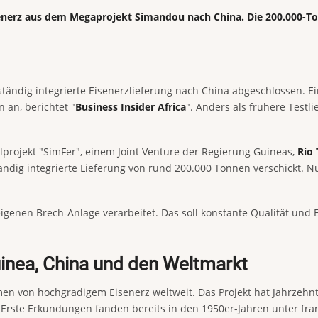
 Eisenerz aus dem Megaprojekt Simandou nach China. Die 200.000-
tändig integrierte Eisenerzlieferung nach China abgeschlossen. E
 an, berichtet "
Business Insider Africa
". Anders als frühere Test
lprojekt "SimFer", einem Joint Venture der Regierung Guineas,
Rio 
ndig integrierte Lieferung von rund 200.000 Tonnen verschickt. Nun
eigenen Brech-Anlage verarbeitet. Das soll konstante Qualität und Ef
inea, China und den Weltmarkt
 von hochgradigem Eisenerz weltweit. Das Projekt hat Jahrzehnte p
 Erste Erkundungen fanden bereits in den 1950er-Jahren unter fran