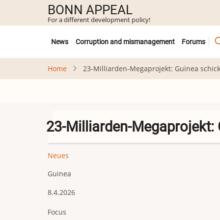
Skip
BONN APPEAL
to
For a different development policy!
main
Untermenü
content
News
Corruption and mismanagement
Forums
Home
23-Milliarden-Megaprojekt: Guinea schic
23-Milliarden-Megaprojekt:
Neues
Guinea
8.4.2026
Focus