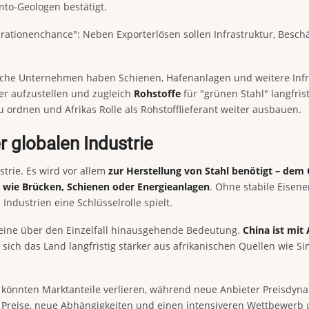
into-Geologen bestätigt.
erationenchance": Neben Exporterlösen sollen Infrastruktur, Besch
sche Unternehmen haben Schienen, Hafenanlagen und weitere Infras
iter aufzustellen und zugleich
Rohstoffe
für "grünen Stahl" langfris
nen und Afrikas Rolle als Rohstofflieferant weiter ausbauen.
r globalen Industrie
strie. Es wird vor allem
zur Herstellung von Stahl benötigt – dem
 wie Brücken, Schienen oder Energieanlagen
. Ohne stabile Eisen
Industrien eine Schlüsselrolle spielt.
 eine über den Einzelfall hinausgehende Bedeutung.
China ist mit
sich das Land langfristig stärker aus afrikanischen Quellen wie S
ien könnten Marktanteile verlieren, während neue Anbieter Preisd
e Preise, neue Abhängigkeiten und einen intensiveren Wettbewerb u