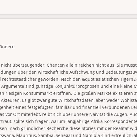
Ländern
 nicht überzeugender. Chancen allein reichen nicht aus. Sie müss
eldungen über den wirtschaftliche Aufschwung und Bedeutungszuwa
nd rechtsstaatlicher geworden. Nach den &quot;asiatischen Tigern&q
 Argumente sind günstige Konjunkturprognosen und eine kleine Mi
nen riesigen Konsummarkt eröffnen. Die großen Märkte existieren z
en Akteuren. Es gibt zwar gute Wirtschaftsdaten, aber weder Wohlst
genheit eines festgefügten, familiär und finanziell verbundenen L
kas vor Ort miterlebt, reibt sich über unsere Naivität die Augen. Au
raut, sollte sich fragen, warum langjährige Afrika-Korrespondente
eisen- nach gründlicher Recherche diese Stories mit der Realität wi
wana, Mauritius, Sambia, Senegal und Namibia sind erfreulich, abe