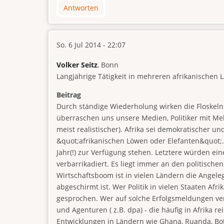
Antworten
So. 6 Jul 2014 - 22:07
Volker Seitz
, Bonn
Langjährige Tätigkeit in mehreren afrikanischen 
Beitrag
Durch ständige Wiederholung wirken die Floskeln
überraschen uns unsere Medien, Politiker mit M
meist realistischer). Afrika sei demokratischer u
&quot;afrikanischen Löwen oder Elefanten&quot;.
Jahr(!) zur Verfügung stehen. Letztere würden ei
verbarrikadiert. Es liegt immer an den politisch
Wirtschaftsboom ist in vielen Ländern die Angele
abgeschirmt ist. Wer Politik in vielen Staaten Afri
gesprochen. Wer auf solche Erfolgsmeldungen vert
und Agenturen ( z.B. dpa) - die häufig in Afrika r
Entwicklungen in Ländern wie Ghana, Ruanda, Bots