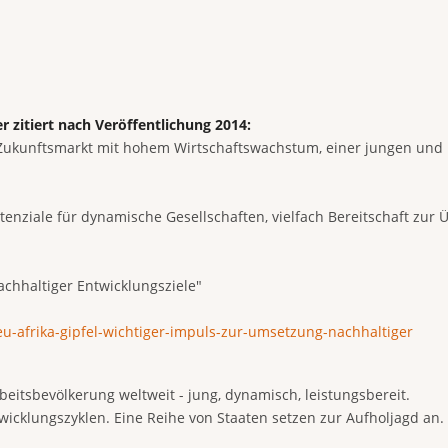
er zitiert nach Veröffentlichung 2014:
n Zukunftsmarkt mit hohem Wirtschaftswachstum, einer jungen und 
enziale für dynamische Gesellschaften, vielfach Bereitschaft zu
achhaltiger Entwicklungsziele"
u-afrika-gipfel-wichtiger-impuls-zur-umsetzung-nachhaltiger
beitsbevölkerung weltweit - jung, dynamisch, leistungsbereit.
wicklungszyklen. Eine Reihe von Staaten setzen zur Aufholjagd an. St