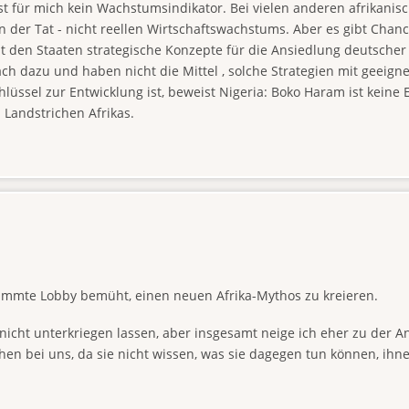
t für mich kein Wachstumsindikator. Bei vielen anderen afrikanisc
n der Tat - nicht reellen Wirtschaftswachstums. Aber es gibt Chan
t den Staaten strategische Konzepte für die Ansiedlung deutsche
wach dazu und haben nicht die Mittel , solche Strategien mit geeig
lüssel zur Entwicklung ist, beweist Nigeria: Boko Haram ist keine
Landstrichen Afrikas.
estimmte Lobby bemüht, einen neuen Afrika-Mythos zu kreieren.
 nicht unterkriegen lassen, aber insgesamt neige ich eher zu der A
en bei uns, da sie nicht wissen, was sie dagegen tun können, ihn