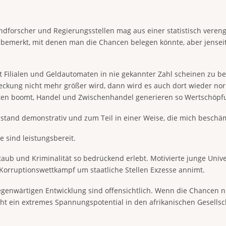
dforscher und Regierungsstellen mag aus einer statistisch vereng
bemerkt, mit denen man die Chancen belegen könnte, aber jensei
 Filialen und Geldautomaten in nie gekannter Zahl scheinen zu be
deckung nicht mehr größer wird, dann wird es auch dort wieder no
ukten boomt, Handel und Zwischenhandel generieren so Wertschöpf
hlstand demonstrativ und zum Teil in einer Weise, die mich beschä
 sind leistungsbereit.
 Raub und Kriminalität so bedrückend erlebt. Motivierte junge Uni
r Korruptionswettkampf um staatliche Stellen Exzesse annimt.
gegenwärtigen Entwicklung sind offensichtlich. Wenn die Chancen
eht ein extremes Spannungspotential in den afrikanischen Gesells