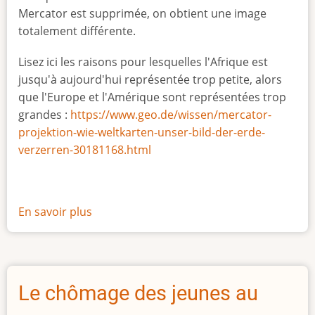
Mercator est supprimée, on obtient une image
totalement différente.
Lisez ici les raisons pour lesquelles l'Afrique est
jusqu'à aujourd'hui représentée trop petite, alors
que l'Europe et l'Amérique sont représentées trop
grandes :
https://www.geo.de/wissen/mercator-
projektion-wie-weltkarten-unser-bild-der-erde-
verzerren-30181168.html
En savoir plus
sur
La
vraie
taille
de
Le chômage des jeunes au
l'Afrique