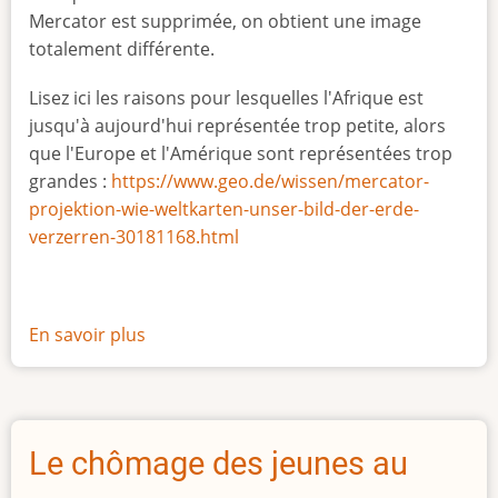
Mercator est supprimée, on obtient une image
totalement différente.
Lisez ici les raisons pour lesquelles l'Afrique est
jusqu'à aujourd'hui représentée trop petite, alors
que l'Europe et l'Amérique sont représentées trop
grandes :
https://www.geo.de/wissen/mercator-
projektion-wie-weltkarten-unser-bild-der-erde-
verzerren-30181168.html
En savoir plus
sur
La
vraie
taille
de
Le chômage des jeunes au
l'Afrique