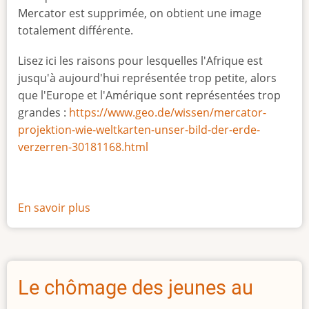
Mercator est supprimée, on obtient une image
totalement différente.
Lisez ici les raisons pour lesquelles l'Afrique est
jusqu'à aujourd'hui représentée trop petite, alors
que l'Europe et l'Amérique sont représentées trop
grandes :
https://www.geo.de/wissen/mercator-
projektion-wie-weltkarten-unser-bild-der-erde-
verzerren-30181168.html
En savoir plus
sur
La
vraie
taille
de
Le chômage des jeunes au
l'Afrique