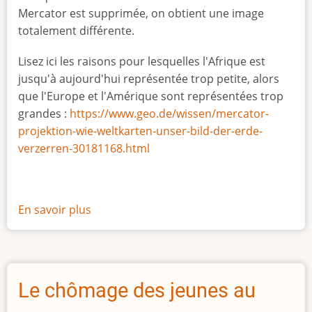
Mercator est supprimée, on obtient une image
totalement différente.
Lisez ici les raisons pour lesquelles l'Afrique est
jusqu'à aujourd'hui représentée trop petite, alors
que l'Europe et l'Amérique sont représentées trop
grandes :
https://www.geo.de/wissen/mercator-
projektion-wie-weltkarten-unser-bild-der-erde-
verzerren-30181168.html
En savoir plus
sur
La
vraie
taille
de
Le chômage des jeunes au
l'Afrique