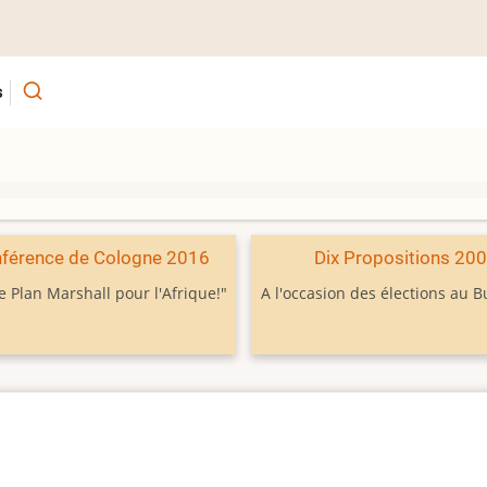
s
férence de Cologne 2016
Dix Propositions 20
e Plan Marshall pour l'Afrique!"
A l'occasion des élections au 