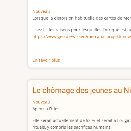
Nouveau
Lorsque la distorsion habituelle des cartes de Me
Lisez ici les raisons pour lesquelles l'Afrique est
https://www.geo.de/wissen/mercator-projektion-w
En savoir plus
sur
La
vraie
taille
de
Le chômage des jeunes au Ni
l'Afrique
Nouveau
Agenzia Fides
Elle serait actuellement de 53 % et serait à l'or
rituels, y compris les sacrifices humains.