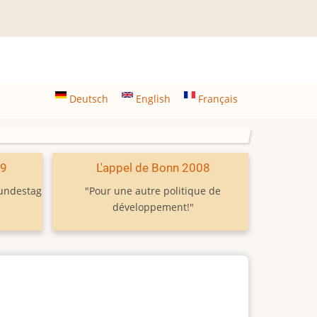
Deutsch
English
Français
09
L'appel de Bonn 2008
Bundestag
"Pour une autre politique de
développement!"