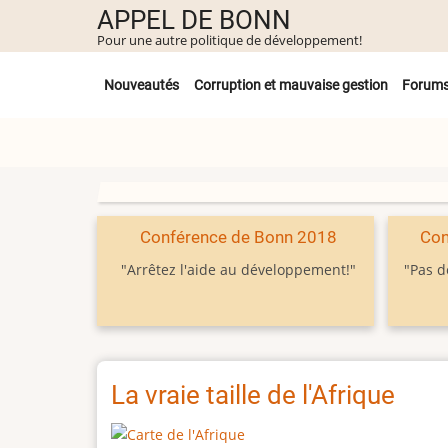
Aller
APPEL DE BONN
au
Pour une autre politique de développement!
contenu
Untermenü
principal
Nouveautés
Corruption et mauvaise gestion
Forum
Conférence de Bonn 2018
Con
"Arrêtez l'aide au développement!"
"Pas d
La vraie taille de l'Afrique