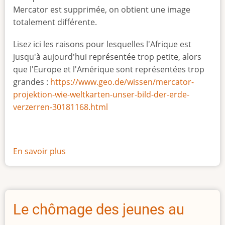
Mercator est supprimée, on obtient une image
totalement différente.
Lisez ici les raisons pour lesquelles l'Afrique est
jusqu'à aujourd'hui représentée trop petite, alors
que l'Europe et l'Amérique sont représentées trop
grandes :
https://www.geo.de/wissen/mercator-
projektion-wie-weltkarten-unser-bild-der-erde-
verzerren-30181168.html
En savoir plus
sur
La
vraie
taille
de
Le chômage des jeunes au
l'Afrique