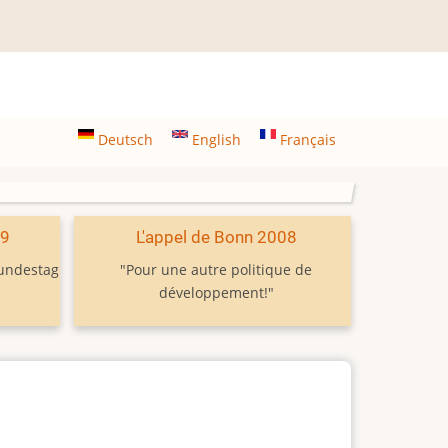
Deutsch
English
Français
09
L'appel de Bonn 2008
Bundestag
"Pour une autre politique de
développement!"