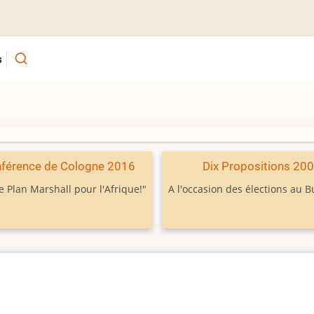
s
férence de Cologne 2016
Dix Propositions 20
e Plan Marshall pour l'Afrique!"
A l'occasion des élections au 