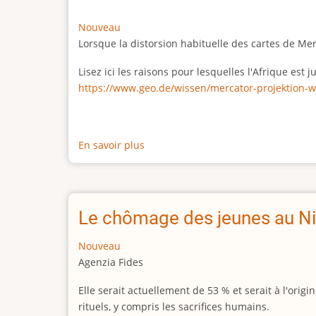
Nouveau
Lorsque la distorsion habituelle des cartes de Me
Lisez ici les raisons pour lesquelles l'Afrique est
https://www.geo.de/wissen/mercator-projektion-w
En savoir plus
sur
La
vraie
taille
de
Le chômage des jeunes au Ni
l'Afrique
Nouveau
Agenzia Fides
Elle serait actuellement de 53 % et serait à l'or
rituels, y compris les sacrifices humains.