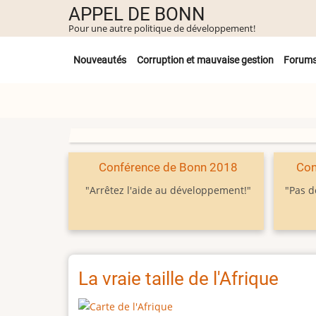
Aller
APPEL DE BONN
au
Pour une autre politique de développement!
contenu
Untermenü
principal
Nouveautés
Corruption et mauvaise gestion
Forum
Conférence de Bonn 2018
Con
"Arrêtez l'aide au développement!"
"Pas d
La vraie taille de l'Afrique