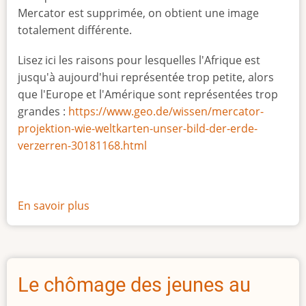
Mercator est supprimée, on obtient une image
totalement différente.
Lisez ici les raisons pour lesquelles l'Afrique est
jusqu'à aujourd'hui représentée trop petite, alors
que l'Europe et l'Amérique sont représentées trop
grandes :
https://www.geo.de/wissen/mercator-
projektion-wie-weltkarten-unser-bild-der-erde-
verzerren-30181168.html
En savoir plus
sur
La
vraie
taille
de
Le chômage des jeunes au
l'Afrique