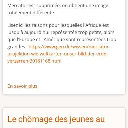
Mercator est supprimée, on obtient une image
totalement différente.
Lisez ici les raisons pour lesquelles l'Afrique est
jusqu'à aujourd'hui représentée trop petite, alors
que l'Europe et l'Amérique sont représentées trop
grandes :
https://www.geo.de/wissen/mercator-
projektion-wie-weltkarten-unser-bild-der-erde-
verzerren-30181168.html
En savoir plus
sur
La
vraie
taille
de
Le chômage des jeunes au
l'Afrique