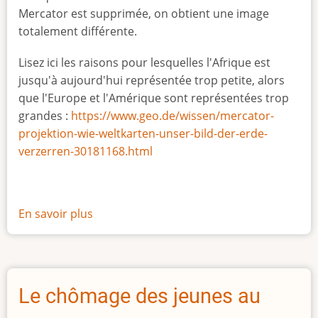
Mercator est supprimée, on obtient une image
totalement différente.
Lisez ici les raisons pour lesquelles l'Afrique est
jusqu'à aujourd'hui représentée trop petite, alors
que l'Europe et l'Amérique sont représentées trop
grandes :
https://www.geo.de/wissen/mercator-
projektion-wie-weltkarten-unser-bild-der-erde-
verzerren-30181168.html
En savoir plus
sur
La
vraie
taille
de
Le chômage des jeunes au
l'Afrique