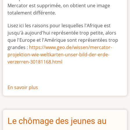
Mercator est supprimée, on obtient une image
totalement différente.
Lisez ici les raisons pour lesquelles l'Afrique est
jusqu'à aujourd'hui représentée trop petite, alors
que l'Europe et l'Amérique sont représentées trop
grandes :
https://www.geo.de/wissen/mercator-
projektion-wie-weltkarten-unser-bild-der-erde-
verzerren-30181168.html
En savoir plus
sur
La
vraie
taille
de
Le chômage des jeunes au
l'Afrique