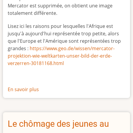
Mercator est supprimée, on obtient une image
totalement différente.
Lisez ici les raisons pour lesquelles l'Afrique est
jusqu'à aujourd'hui représentée trop petite, alors
que l'Europe et l'Amérique sont représentées trop
grandes :
https://www.geo.de/wissen/mercator-
projektion-wie-weltkarten-unser-bild-der-erde-
verzerren-30181168.html
En savoir plus
sur
La
vraie
taille
de
Le chômage des jeunes au
l'Afrique