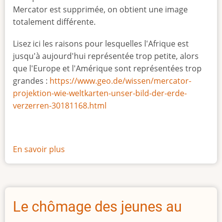
Mercator est supprimée, on obtient une image
totalement différente.
Lisez ici les raisons pour lesquelles l'Afrique est
jusqu'à aujourd'hui représentée trop petite, alors
que l'Europe et l'Amérique sont représentées trop
grandes :
https://www.geo.de/wissen/mercator-
projektion-wie-weltkarten-unser-bild-der-erde-
verzerren-30181168.html
En savoir plus
sur
La
vraie
taille
de
Le chômage des jeunes au
l'Afrique