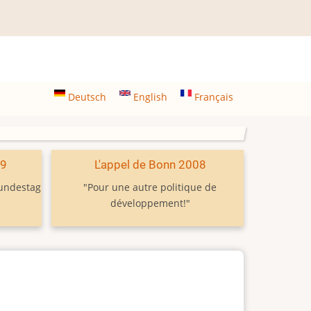
Deutsch
English
Français
09
L'appel de Bonn 2008
Bundestag
"Pour une autre politique de
développement!"