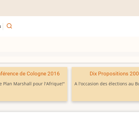
s
férence de Cologne 2016
Dix Propositions 20
e Plan Marshall pour l'Afrique!"
A l'occasion des élections au 