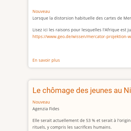
Nouveau
Lorsque la distorsion habituelle des cartes de Me
Lisez ici les raisons pour lesquelles l'Afrique est
https://www.geo.de/wissen/mercator-projektion-w
En savoir plus
sur
La
vraie
taille
de
Le chômage des jeunes au Ni
l'Afrique
Nouveau
Agenzia Fides
Elle serait actuellement de 53 % et serait à l'or
rituels, y compris les sacrifices humains.