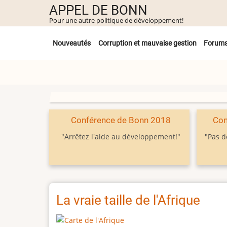
Aller
APPEL DE BONN
au
Pour une autre politique de développement!
contenu
Untermenü
principal
Nouveautés
Corruption et mauvaise gestion
Forum
Conférence de Bonn 2018
Con
"Arrêtez l'aide au développement!"
"Pas d
La vraie taille de l'Afrique