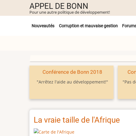
Aller
APPEL DE BONN
au
Pour une autre politique de développement!
contenu
Untermenü
principal
Nouveautés
Corruption et mauvaise gestion
Forum
Conférence de Bonn 2018
Con
"Arrêtez l'aide au développement!"
"Pas d
La vraie taille de l'Afrique