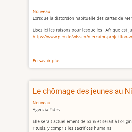
Nouveau
Lorsque la distorsion habituelle des cartes de Me
Lisez ici les raisons pour lesquelles l'Afrique est
https://www.geo.de/wissen/mercator-projektion-w
En savoir plus
sur
La
vraie
taille
de
Le chômage des jeunes au Ni
l'Afrique
Nouveau
Agenzia Fides
Elle serait actuellement de 53 % et serait à l'or
rituels, y compris les sacrifices humains.