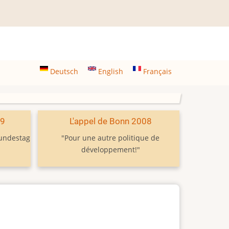
Deutsch
English
Français
09
L'appel de Bonn 2008
Bundestag
"Pour une autre politique de
développement!"