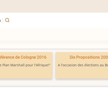
s
férence de Cologne 2016
Dix Propositions 20
e Plan Marshall pour l'Afrique!"
A l'occasion des élections au 