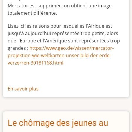
Mercator est supprimée, on obtient une image
totalement différente.
Lisez ici les raisons pour lesquelles l'Afrique est
jusqu'à aujourd'hui représentée trop petite, alors
que l'Europe et l'Amérique sont représentées trop
grandes :
https://www.geo.de/wissen/mercator-
projektion-wie-weltkarten-unser-bild-der-erde-
verzerren-30181168.html
En savoir plus
sur
La
vraie
taille
de
Le chômage des jeunes au
l'Afrique