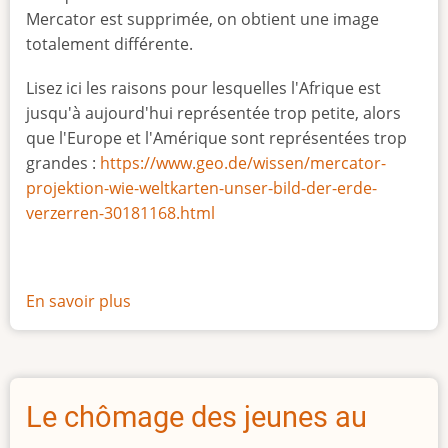
Mercator est supprimée, on obtient une image
totalement différente.
Lisez ici les raisons pour lesquelles l'Afrique est
jusqu'à aujourd'hui représentée trop petite, alors
que l'Europe et l'Amérique sont représentées trop
grandes :
https://www.geo.de/wissen/mercator-
projektion-wie-weltkarten-unser-bild-der-erde-
verzerren-30181168.html
En savoir plus
sur
La
vraie
taille
de
Le chômage des jeunes au
l'Afrique