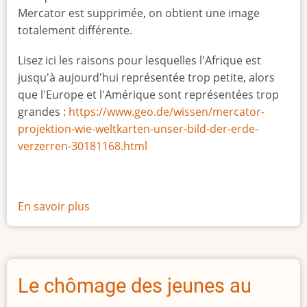
Mercator est supprimée, on obtient une image
totalement différente.
Lisez ici les raisons pour lesquelles l'Afrique est
jusqu'à aujourd'hui représentée trop petite, alors
que l'Europe et l'Amérique sont représentées trop
grandes :
https://www.geo.de/wissen/mercator-
projektion-wie-weltkarten-unser-bild-der-erde-
verzerren-30181168.html
En savoir plus
sur
La
vraie
taille
de
Le chômage des jeunes au
l'Afrique