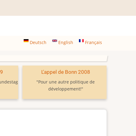
Deutsch
English
Français
09
L'appel de Bonn 2008
Bundestag
"Pour une autre politique de
développement!"