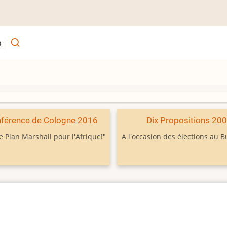
s
férence de Cologne 2016
Dix Propositions 20
e Plan Marshall pour l'Afrique!"
A l'occasion des élections au 