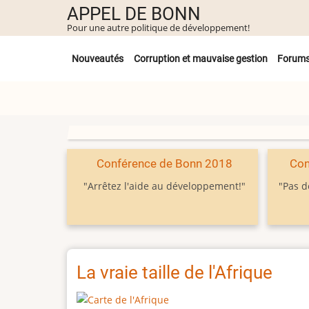
Aller
APPEL DE BONN
au
Pour une autre politique de développement!
contenu
Untermenü
principal
Nouveautés
Corruption et mauvaise gestion
Forum
Conférence de Bonn 2018
Con
"Arrêtez l'aide au développement!"
"Pas d
La vraie taille de l'Afrique