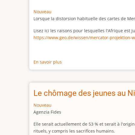
Nouveau
Lorsque la distorsion habituelle des cartes de Me
Lisez ici les raisons pour lesquelles l'Afrique est
https://www.geo.de/wissen/mercator-projektion-w
En savoir plus
sur
La
vraie
taille
de
Le chômage des jeunes au Ni
l'Afrique
Nouveau
Agenzia Fides
Elle serait actuellement de 53 % et serait à l'or
rituels, y compris les sacrifices humains.