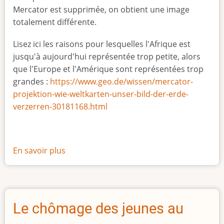
Mercator est supprimée, on obtient une image
totalement différente.
Lisez ici les raisons pour lesquelles l'Afrique est
jusqu'à aujourd'hui représentée trop petite, alors
que l'Europe et l'Amérique sont représentées trop
grandes :
https://www.geo.de/wissen/mercator-
projektion-wie-weltkarten-unser-bild-der-erde-
verzerren-30181168.html
En savoir plus
sur
La
vraie
taille
de
Le chômage des jeunes au
l'Afrique