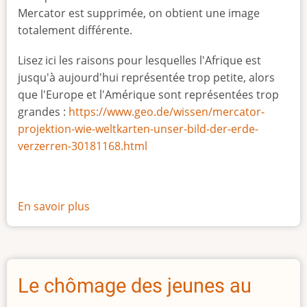
Mercator est supprimée, on obtient une image
totalement différente.
Lisez ici les raisons pour lesquelles l'Afrique est
jusqu'à aujourd'hui représentée trop petite, alors
que l'Europe et l'Amérique sont représentées trop
grandes :
https://www.geo.de/wissen/mercator-
projektion-wie-weltkarten-unser-bild-der-erde-
verzerren-30181168.html
En savoir plus
sur
La
vraie
taille
de
Le chômage des jeunes au
l'Afrique