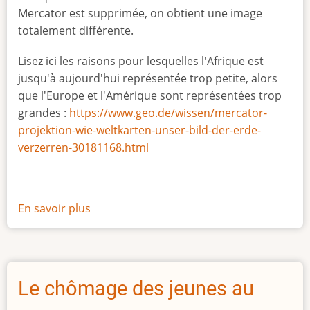
Mercator est supprimée, on obtient une image
totalement différente.
Lisez ici les raisons pour lesquelles l'Afrique est
jusqu'à aujourd'hui représentée trop petite, alors
que l'Europe et l'Amérique sont représentées trop
grandes :
https://www.geo.de/wissen/mercator-
projektion-wie-weltkarten-unser-bild-der-erde-
verzerren-30181168.html
En savoir plus
sur
La
vraie
taille
de
Le chômage des jeunes au
l'Afrique