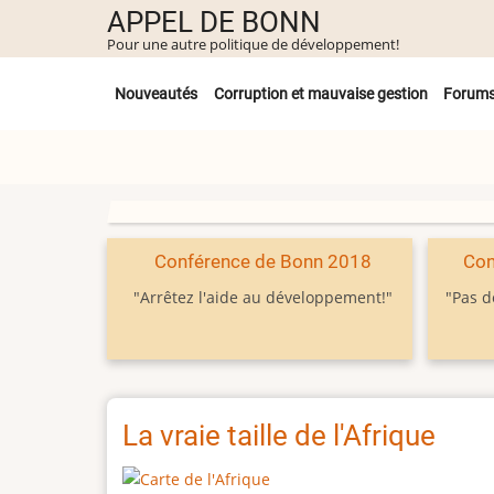
Aller
APPEL DE BONN
au
Pour une autre politique de développement!
contenu
Untermenü
principal
Nouveautés
Corruption et mauvaise gestion
Forum
Conférence de Bonn 2018
Con
"Arrêtez l'aide au développement!"
"Pas d
La vraie taille de l'Afrique