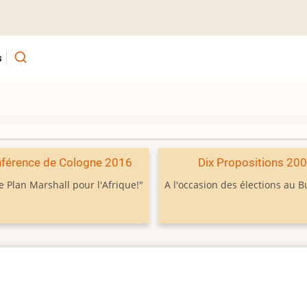
s
férence de Cologne 2016
Dix Propositions 20
e Plan Marshall pour l'Afrique!"
A l'occasion des élections au 