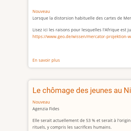
Nouveau
Lorsque la distorsion habituelle des cartes de Me
Lisez ici les raisons pour lesquelles l'Afrique est
https://www.geo.de/wissen/mercator-projektion-w
En savoir plus
sur
La
vraie
taille
de
Le chômage des jeunes au Ni
l'Afrique
Nouveau
Agenzia Fides
Elle serait actuellement de 53 % et serait à l'or
rituels, y compris les sacrifices humains.