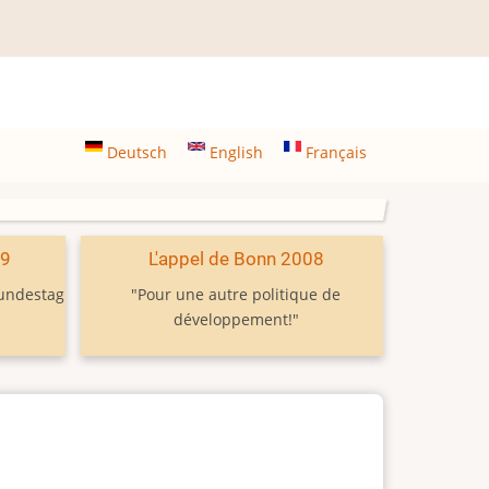
Deutsch
English
Français
09
L'appel de Bonn 2008
Bundestag
"Pour une autre politique de
développement!"