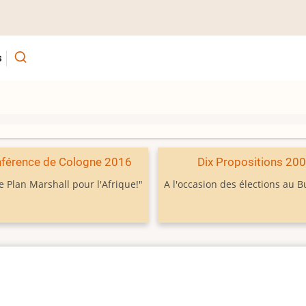
s
férence de Cologne 2016
Dix Propositions 20
e Plan Marshall pour l'Afrique!"
A l'occasion des élections au 