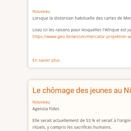
Nouveau
Lorsque la distorsion habituelle des cartes de Me
Lisez ici les raisons pour lesquelles l'Afrique est
https://www.geo.de/wissen/mercator-projektion-w
En savoir plus
sur
La
vraie
taille
de
Le chômage des jeunes au Ni
l'Afrique
Nouveau
Agenzia Fides
Elle serait actuellement de 53 % et serait à l'or
rituels, y compris les sacrifices humains.