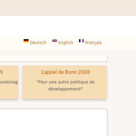
Deutsch
English
Français
09
L'appel de Bonn 2008
Bundestag
"Pour une autre politique de
développement!"