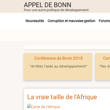
Aller
APPEL DE BONN
au
Pour une autre politique de développement!
contenu
Untermenü
principal
Nouveautés
Corruption et mauvaise gestion
Forum
Conférence de Bonn 2018
Con
"Arrêtez l'aide au développement!"
"Pas d
La vraie taille de l'Afrique