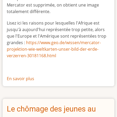
Mercator est supprimée, on obtient une image
totalement différente.
Lisez ici les raisons pour lesquelles l'Afrique est
jusqu'à aujourd'hui représentée trop petite, alors
que l'Europe et l'Amérique sont représentées trop
grandes :
https://www.geo.de/wissen/mercator-
projektion-wie-weltkarten-unser-bild-der-erde-
verzerren-30181168.html
En savoir plus
sur
La
vraie
taille
de
Le chômage des jeunes au
l'Afrique