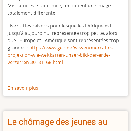
Mercator est supprimée, on obtient une image
totalement différente.
Lisez ici les raisons pour lesquelles l'Afrique est
jusqu'à aujourd'hui représentée trop petite, alors
que l'Europe et l'Amérique sont représentées trop
grandes :
https://www.geo.de/wissen/mercator-
projektion-wie-weltkarten-unser-bild-der-erde-
verzerren-30181168.html
En savoir plus
sur
La
vraie
taille
de
Le chômage des jeunes au
l'Afrique