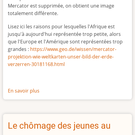
Mercator est supprimée, on obtient une image
totalement différente.
Lisez ici les raisons pour lesquelles l'Afrique est
jusqu'à aujourd'hui représentée trop petite, alors
que l'Europe et l'Amérique sont représentées trop
grandes :
https://www.geo.de/wissen/mercator-
projektion-wie-weltkarten-unser-bild-der-erde-
verzerren-30181168.html
En savoir plus
sur
La
vraie
taille
de
Le chômage des jeunes au
l'Afrique