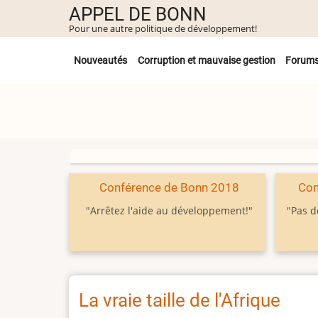
Aller
APPEL DE BONN
au
Pour une autre politique de développement!
contenu
Untermenü
principal
Nouveautés
Corruption et mauvaise gestion
Forum
Conférence de Bonn 2018
Con
"Arrêtez l'aide au développement!"
"Pas d
La vraie taille de l'Afrique