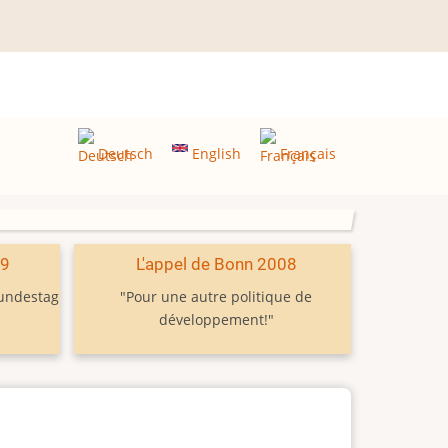
Deutsch
English
Français
09
L'appel de Bonn 2008
Bundestag
"Pour une autre politique de
développement!"