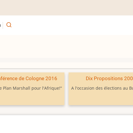
s
férence de Cologne 2016
Dix Propositions 20
e Plan Marshall pour l'Afrique!"
A l'occasion des élections au 