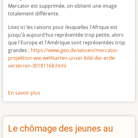
Mercator est supprimée, on obtient une image
totalement différente.
Lisez ici les raisons pour lesquelles l'Afrique est
jusqu'à aujourd'hui représentée trop petite, alors
que l'Europe et l'Amérique sont représentées trop
grandes :
https://www.geo.de/wissen/mercator-
projektion-wie-weltkarten-unser-bild-der-erde-
verzerren-30181168.html
En savoir plus
sur
La
vraie
taille
de
Le chômage des jeunes au
l'Afrique