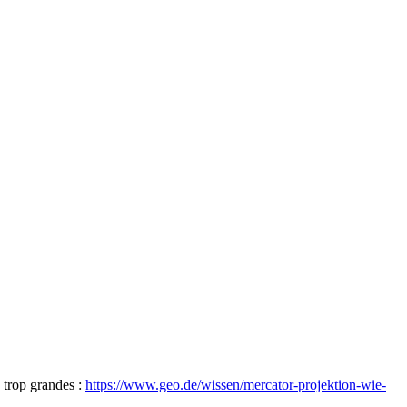
s trop grandes :
https://www.geo.de/wissen/mercator-projektion-wie-