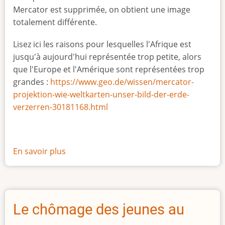
Mercator est supprimée, on obtient une image
totalement différente.
Lisez ici les raisons pour lesquelles l'Afrique est
jusqu'à aujourd'hui représentée trop petite, alors
que l'Europe et l'Amérique sont représentées trop
grandes :
https://www.geo.de/wissen/mercator-
projektion-wie-weltkarten-unser-bild-der-erde-
verzerren-30181168.html
En savoir plus
sur
La
vraie
taille
de
Le chômage des jeunes au
l'Afrique