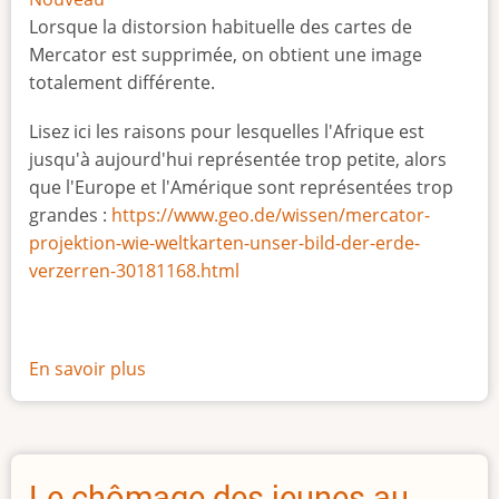
Lorsque la distorsion habituelle des cartes de
Mercator est supprimée, on obtient une image
totalement différente.
Lisez ici les raisons pour lesquelles l'Afrique est
jusqu'à aujourd'hui représentée trop petite, alors
que l'Europe et l'Amérique sont représentées trop
grandes :
https://www.geo.de/wissen/mercator-
projektion-wie-weltkarten-unser-bild-der-erde-
verzerren-30181168.html
En savoir plus
sur
La
vraie
taille
de
Le chômage des jeunes au