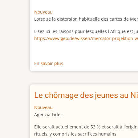
Nouveau
Lorsque la distorsion habituelle des cartes de Me
Lisez ici les raisons pour lesquelles l'Afrique est
https://www.geo.de/wissen/mercator-projektion-w
En savoir plus
sur
La
vraie
taille
de
Le chômage des jeunes au Ni
l'Afrique
Nouveau
Agenzia Fides
Elle serait actuellement de 53 % et serait à l'or
rituels, y compris les sacrifices humains.