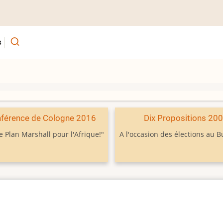
s
férence de Cologne 2016
Dix Propositions 20
e Plan Marshall pour l'Afrique!"
A l'occasion des élections au 