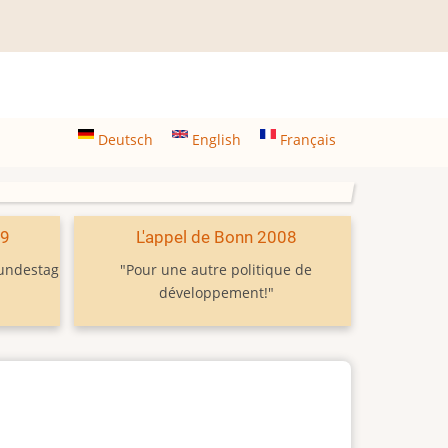
Deutsch
English
Français
09
L'appel de Bonn 2008
Bundestag
"Pour une autre politique de
développement!"