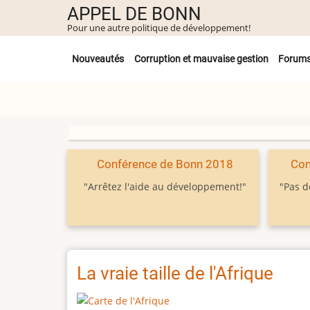
Aller
APPEL DE BONN
au
Pour une autre politique de développement!
contenu
Untermenü
principal
Nouveautés
Corruption et mauvaise gestion
Forum
Conférence de Bonn 2018
Con
"Arrêtez l'aide au développement!"
"Pas d
La vraie taille de l'Afrique