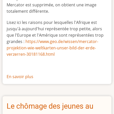
Mercator est supprimée, on obtient une image
totalement différente.
Lisez ici les raisons pour lesquelles l'Afrique est
jusqu'à aujourd'hui représentée trop petite, alors
que l'Europe et l'Amérique sont représentées trop
grandes :
https://www.geo.de/wissen/mercator-
projektion-wie-weltkarten-unser-bild-der-erde-
verzerren-30181168.html
En savoir plus
sur
La
vraie
taille
de
Le chômage des jeunes au
l'Afrique