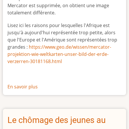
Mercator est supprimée, on obtient une image
totalement différente.
Lisez ici les raisons pour lesquelles l'Afrique est
jusqu'à aujourd'hui représentée trop petite, alors
que l'Europe et l'Amérique sont représentées trop
grandes :
https://www.geo.de/wissen/mercator-
projektion-wie-weltkarten-unser-bild-der-erde-
verzerren-30181168.html
En savoir plus
sur
La
vraie
taille
de
Le chômage des jeunes au
l'Afrique