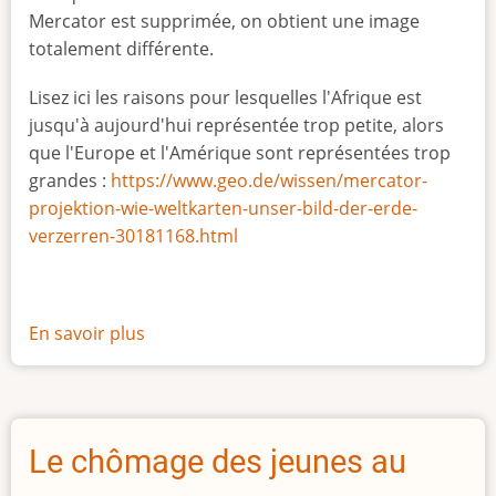
Mercator est supprimée, on obtient une image
totalement différente.
Lisez ici les raisons pour lesquelles l'Afrique est
jusqu'à aujourd'hui représentée trop petite, alors
que l'Europe et l'Amérique sont représentées trop
grandes :
https://www.geo.de/wissen/mercator-
projektion-wie-weltkarten-unser-bild-der-erde-
verzerren-30181168.html
En savoir plus
sur
La
vraie
taille
de
Le chômage des jeunes au
l'Afrique