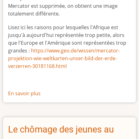
Mercator est supprimée, on obtient une image
totalement différente.
Lisez ici les raisons pour lesquelles l'Afrique est
jusqu'à aujourd'hui représentée trop petite, alors
que l'Europe et l'Amérique sont représentées trop
grandes :
https://www.geo.de/wissen/mercator-
projektion-wie-weltkarten-unser-bild-der-erde-
verzerren-30181168.html
En savoir plus
sur
La
vraie
taille
de
Le chômage des jeunes au
l'Afrique